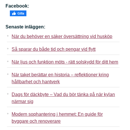
Facebook:
Senaste inläggen:
När du behöver en säker översättning vid husköp
Så sparar du både tid och pengar vid flytt
När ljus och funktion möts - rätt solskydd för ditt hem
När taket berättar en historia – reflektioner kring
hållbarhet och hantverk
Dags för däckbyte – Vad du bör tänka på när kylan
närmar sig
Modern sophantering i hemmet: En guide för
byggare och renoverare