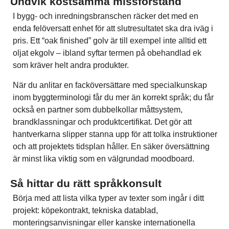
Undvik kostsamma missförstånd
I bygg- och inredningsbranschen räcker det med en
enda felöversatt enhet för att slutresultatet ska dra iväg i
pris. Ett “oak finished” golv är till exempel inte alltid ett
oljat ekgolv – ibland syftar termen på obehandlad ek
som kräver helt andra produkter.
När du anlitar en facköversättare med specialkunskap
inom byggterminologi får du mer än korrekt språk; du får
också en partner som dubbelkollar måttsystem,
brandklassningar och produktcertifikat. Det gör att
hantverkarna slipper stanna upp för att tolka instruktioner
och att projektets tidsplan håller. En säker översättning
är minst lika viktig som en välgrundad moodboard.
Så hittar du rätt språkkonsult
Börja med att lista vilka typer av texter som ingår i ditt
projekt: köpekontrakt, tekniska datablad,
monteringsanvisningar eller kanske internationella