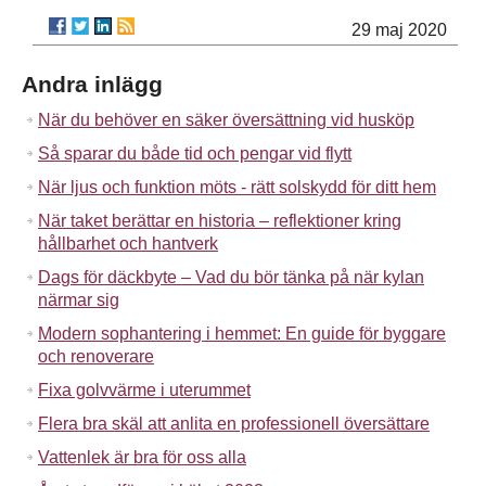
29 maj 2020
Andra inlägg
När du behöver en säker översättning vid husköp
Så sparar du både tid och pengar vid flytt
När ljus och funktion möts - rätt solskydd för ditt hem
När taket berättar en historia – reflektioner kring
hållbarhet och hantverk
Dags för däckbyte – Vad du bör tänka på när kylan
närmar sig
Modern sophantering i hemmet: En guide för byggare
och renoverare
Fixa golvvärme i uterummet
Flera bra skäl att anlita en professionell översättare
Vattenlek är bra för oss alla