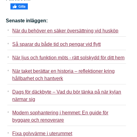
Senaste inläggen:
När du behöver en säker översättning vid husköp
Så sparar du både tid och pengar vid flytt
När ljus och funktion möts - rätt solskydd för ditt hem
När taket berättar en historia – reflektioner kring
hållbarhet och hantverk
Dags för däckbyte – Vad du bör tänka på när kylan
närmar sig
Modern sophantering i hemmet: En guide för
byggare och renoverare
Fixa golvvärme i uterummet