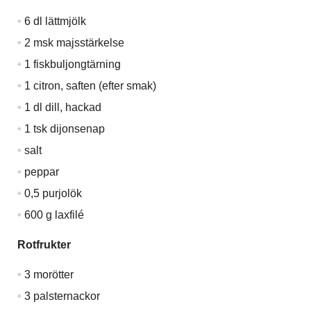
6 dl lättmjölk
2 msk majsstärkelse
1 fiskbuljongtärning
1 citron, saften (efter smak)
1 dl dill, hackad
1 tsk dijonsenap
salt
peppar
0,5 purjolök
600 g laxfilé
Rotfrukter
3 morötter
3 palsternackor