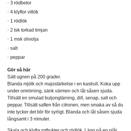
3 rödbetor
4 klyftor vitlök
1 rödlök
2 tsk torkad timjan
1 msk olivolja
salt
peppar
Gör så här
Sätt ugnen på 200 grader.
Blanda mjölk och majsstärkelse i en kastrull. Koka upp
under omrörning, sänk värmen och låt såsen sjuda.
Tillsätt en smulad buljongtärning, dill, senap, salt och
peppar. Tillsätt saften från citronen, men smaka av så du
inte tycker det blir för syrligt. Blanda och låt såsen sjuda
långsamt i 3 minuter.
Skala och klyfta rotfrukter och rödlök. Lägg på en plåt