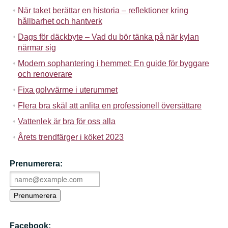
När taket berättar en historia – reflektioner kring
hållbarhet och hantverk
Dags för däckbyte – Vad du bör tänka på när kylan
närmar sig
Modern sophantering i hemmet: En guide för byggare
och renoverare
Fixa golvvärme i uterummet
Flera bra skäl att anlita en professionell översättare
Vattenlek är bra för oss alla
Årets trendfärger i köket 2023
Prenumerera:
Facebook: