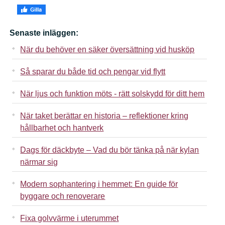
Senaste inläggen:
När du behöver en säker översättning vid husköp
Så sparar du både tid och pengar vid flytt
När ljus och funktion möts - rätt solskydd för ditt hem
När taket berättar en historia – reflektioner kring
hållbarhet och hantverk
Dags för däckbyte – Vad du bör tänka på när kylan
närmar sig
Modern sophantering i hemmet: En guide för
byggare och renoverare
Fixa golvvärme i uterummet